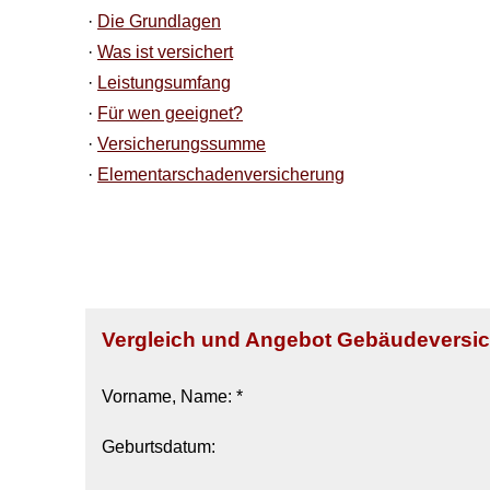
·
Die Grundlagen
·
Was ist versichert
·
Leistungsumfang
·
Für wen geeignet?
·
Versicherungssumme
·
Elementarschadenversicherung
Vergleich und Angebot Ge­bäude­ver­si­
Vorname, Name: *
Geburts­datum: