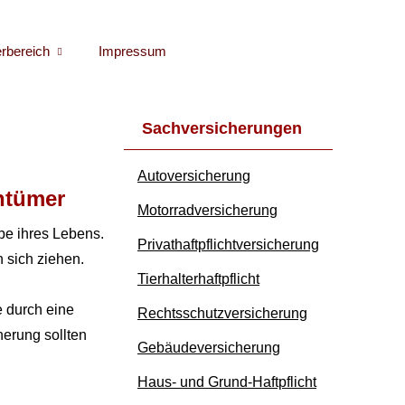
erbereich
Impressum
Sachversicherungen
Auto­ver­si­che­rung
entümer
Motor­rad­ver­sicherung
be ihres Lebens.
Privathaftpflichtversicherung
 sich ziehen.
Tierhalterhaftpflicht
e durch eine
Rechts­schutz­ver­si­che­rung
herung sollten
Ge­bäude­ver­si­che­rung
Haus- und Grund-Haft­pflicht