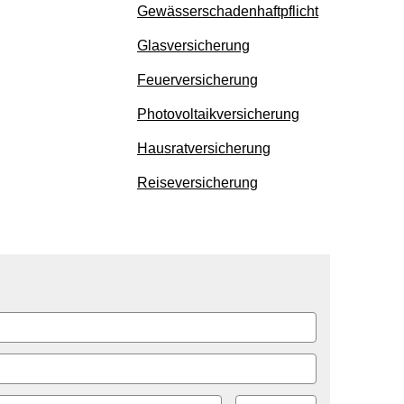
Gewässerschadenhaftpflicht
Glasversicherung
Feuerversicherung
Photo­voltaik­ver­si­che­rung
Haus­rat­ver­si­che­rung
Reiseversicherung