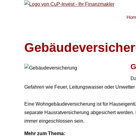
Hom
Ge­bäude­ver­si­che
G
Da
Gefahren wie Feuer, Leitungswasser oder Unwetter
Eine Wohngebäudeversicherung ist für Hauseigentümer
separate Haus­rat­ver­si­che­rung abgesichert werde
immer eingeschlossen sein.
Mehr zum Thema: