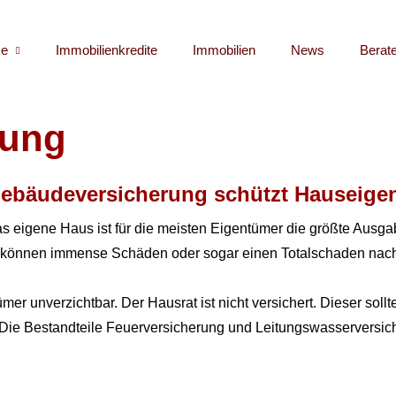
e
Immobilienkredite
Immobilien
News
Berat
­rung
e­bäude­ver­si­che­rung schützt Hauseig
s eigene Haus ist für die meisten Eigentümer die größte Ausga
 können immense Schäden oder sogar einen Totalschaden nach
 unverzichtbar. Der Hausrat ist nicht versichert. Dieser sollt
n. Die Bestandteile Feuerversicherung und Leitungswasserversic