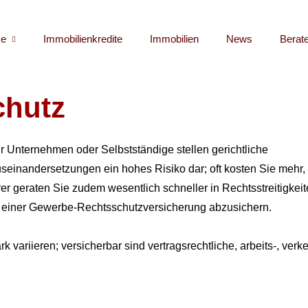
e
Immobilienkredite
Immobilien
News
Berat
chutz
r Unternehmen oder Selbstständige stellen gerichtliche
seinandersetzungen ein hohes Risiko dar; oft kosten Sie mehr, 
r geraten Sie zudem wesentlich schneller in Rechtsstreitigkeite
t einer Gewerbe-Rechts­schutz­ver­si­che­rung abzusichern.
ariieren; versicherbar sind vertragsrechtliche, arbeits-, verke